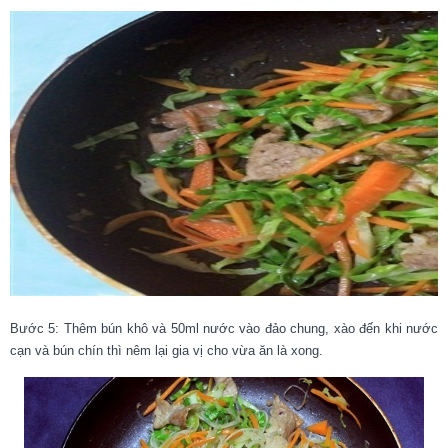
Bước 5: Thêm bún khô và 50ml nước vào đảo chung, xào đến khi nước
cạn và bún chín thì nêm lại gia vị cho vừa ăn là xong.