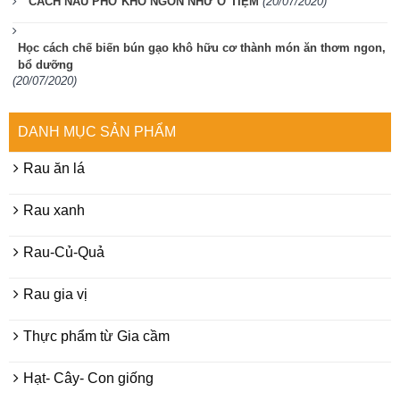
CÁCH NẤU PHỞ KHÔ NGON NHƯ Ở TIỆM
(20/07/2020)
Học cách chế biến bún gạo khô hữu cơ thành món ăn thơm ngon,
bổ dưỡng
(20/07/2020)
DANH MỤC SẢN PHẨM
Rau ăn lá
Rau xanh
Rau-Củ-Quả
Rau gia vị
Thực phẩm từ Gia cầm
Hạt- Cây- Con giống