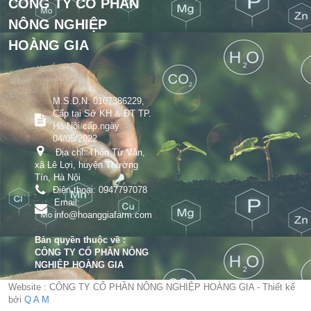
CÔNG TY CỔ PHẦN
NÔNG NGHIỆP
HOÀNG GIA
M.S.D.N: 0107386229,
Cấp tại Sở KH & ĐT TP.
Hà Nội cấp.ngày
04/05/2022
Địa chỉ:
Thôn Từ Vân,
xã Lê Lợi, huyện Thường
Tín, Hà Nội
Điện thoại:
0947797078
Email:
info@hoanggiafarm.com
Bản quyền thuộc về :
CÔNG TY CỔ PHẦN NÔNG
NGHIỆP HOÀNG GIA
Website : CÔNG TY CỔ PHẦN NÔNG NGHIỆP HOÀNG GIA - Thiết kế
bởi
Q A M