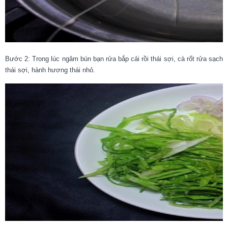
Bước 2: Trong lúc ngâm bún bạn rửa bắp cải rồi thái sợi, cà rốt rửa sạch
thái sợi, hành hương thái nhỏ.