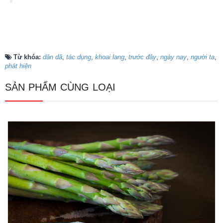
Từ khóa:
dân dã
,
tác dụng
,
khoai lang
,
trước đây
,
ngày nay
,
người ta
,
phát hiện
SẢN PHẨM CÙNG LOẠI