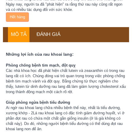
Ngày nay, người ta đã "phát hiện" ra rằng thứ rau này cũng rất ngon
và có nhiều tác dụng đối với sức khỏe.
Hết hàng
MÔ TẢ
ĐÁNH GIÁ
Những lợi ích của rau khoai lang:
Phòng chống bệnh tim mạch, đột quỵ
Các nhà khoa học đã phát hiện chất lutein và zeaxanthin có trong rau
lang rất có ích. Chúng đóng vai trò quan trọng trong việc phòng chống
bệnh tim mạch vành và đột quỵ. Bằng chứng từ thực nghiệm cho
thấy, lutein từ dinh dưỡng rau lang đã làm giảm lượng cholesterol xấu
trong thành động mạch một cách rõ rệt.
Giúp phòng ngừa bệnh tiểu đường
Ai ngờ rau khoai lang chữa nhiều bệnh thế này, nhất là tiểu đường,
xương khớp - 2Lá rau khoai lang có đặc tính giảm đường huyết, vì ở
phần đọt rau có chứa một chất gần giống insulin (ở lá già không có
chất này). Do đó, những người bệnh tiểu đường có thể dùng đọt rau
khoai lang non để ăn.