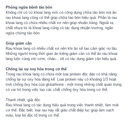
Phòng ngừa bệnh táo bón
Không chỉ có củ khoai lang mới có công dụng chữa táo bón mà ăn
rau khoai lang cũng có thể giúp chữa táo bón hiệu quả. Phần lá rau
khoai lang có chứa nhiều chất xơ nên giúp nhuận tràng. Ngoài ra,
chất nhựa từ lá khoai lang cũng có tác dụng nhuận trường, ngăn
ngừa chứng táo bón.
Giúp giảm cân
Rau khoai lang có nhiều chất xơ nên khi ăn sẽ tạo cảm giác no lâu.
Những người trong thời gian ăn kiêng giảm cân có thể ăn rau khoai
lang luộc cùng với cơm, cháo... sẽ có tác dụng giảm cân hiệu quả.
Chống lại sự oxy hóa trong cơ thể
Trong rau khoai lang có chứa một loại protein độc đáo có khả năng
chống lại sự oxy hóa đáng kể. Loại protein này có khoảng 1/3 hoạt
tính chống ôxy hóa của glutathione - một trong những chất quan trọng
có vai trò trong việc tạo các chất chống ôxy hóa trong cơ thể.
Thanh nhiệt, giải độc
Rau khoai lang có tác dụng hiệu quả trong việc thanh nhiệt, làm mát
cơ thể. Đặc biệt, loại rau này rất giàu chất diệp lục giúp làm sạch
máu, loại bỏ độc tố trong cơ thể.