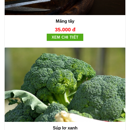
Măng tây
35.000 đ
XEM CHI TIẾT
Súp lơ xanh