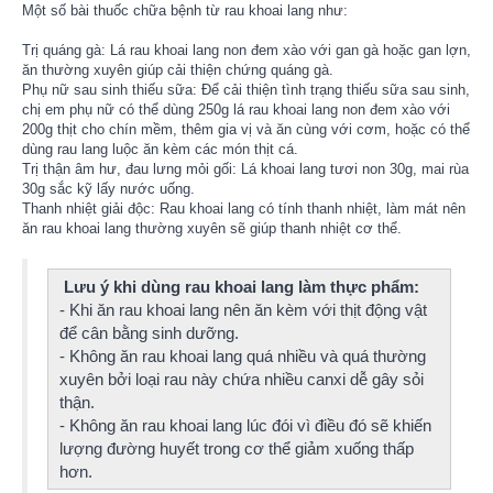
Một số bài thuốc chữa bệnh từ rau khoai lang như:
Trị quáng gà: Lá rau khoai lang non đem xào với gan gà hoặc gan lợn,
ăn thường xuyên giúp cải thiện chứng quáng gà.
Phụ nữ sau sinh thiếu sữa: Để cải thiện tình trạng thiếu sữa sau sinh,
chị em phụ nữ có thể dùng 250g lá rau khoai lang non đem xào với
200g thịt cho chín mềm, thêm gia vị và ăn cùng với cơm, hoặc có thể
dùng rau lang luộc ăn kèm các món thịt cá.
Trị thận âm hư, đau lưng mỏi gối: Lá khoai lang tươi non 30g, mai rùa
30g sắc kỹ lấy nước uống.
Thanh nhiệt giải độc: Rau khoai lang có tính thanh nhiệt, làm mát nên
ăn rau khoai lang thường xuyên sẽ giúp thanh nhiệt cơ thể.
Lưu ý khi dùng rau khoai lang làm thực phẩm:
- Khi ăn rau khoai lang nên ăn kèm với thịt động vật
để cân bằng sinh dưỡng.
- Không ăn rau khoai lang quá nhiều và quá thường
xuyên bởi loại rau này chứa nhiều canxi dễ gây sỏi
thận.
- Không ăn rau khoai lang lúc đói vì điều đó sẽ khiến
lượng đường huyết trong cơ thể giảm xuống thấp
hơn.