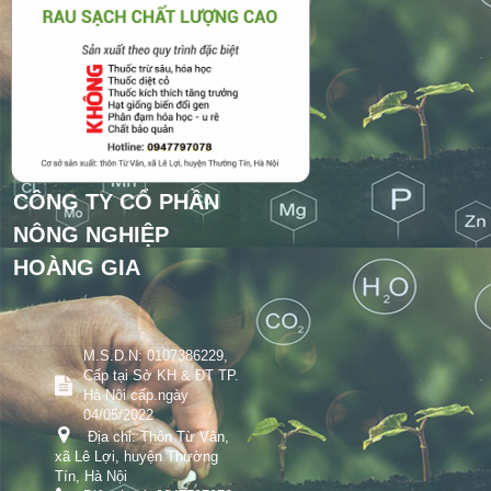
CÔNG TY CỔ PHẦN
NÔNG NGHIỆP
HOÀNG GIA
M.S.D.N: 0107386229,
Cấp tại Sở KH & ĐT TP.
Hà Nội cấp.ngày
04/05/2022
Địa chỉ:
Thôn Từ Vân,
xã Lê Lợi, huyện Thường
Tín, Hà Nội