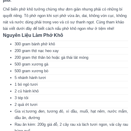
phở.
Chế biến phở khô tưởng chừng như đơn giản nhưng phải có những bí
quyết riêng. Tô phở ngon khi sợi phở vừa ăn, dai, không vón cục, không
nát và nước dùng phải trong veo và có sự thanh ngọt. Cùng tham khảo
bài viết dưới đây để biết cách nấu phở khô ngon như ở tiệm nhé!
Nguyên Liệu Làm Phở Khô
300 gram bánh phở khô
200 gram thịt nạc heo xay
200 gram thịt thăn bò hoặc gà thái lát móng
500 gram xương gà
500 gram xương bò
5 nhánh hành tươi
1 bó ngò tươi
2 củ hành khô
3 tép tỏi
2 quả ớt tươi
Gia vị:tương đen, tương đỏ, xì dầu, muối, hạt nêm, nước mắm,
dầu ăn, đường
Rau ăn kèm: 200g giá đỗ, 2 cây rau xà lách tươi ngon, vài cây rau
húng quế.