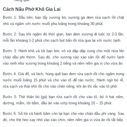
Cách Nấu Phở Khô Gia Lai
Bước 1: Đầu tiên, bạn lấy xương bò, xương gà đem rửa sạch rồi chặt
nhỏ và ngâm với nước muối pha loãng trong khoảng 30 phút.
Bước 2: Sau khi ngâm đủ thời gian, bạn đem xương đi luộc từ 2-3 lần,
mỗi lần khoảng 1-2 phút cho sạch bọt bẩn rồi rửa qua lại với nước lạnh.
Bước 3: Hành khô và tỏi bạn bóc vỏ và đập dập xong cho một nửa lên
chảo dầu phi thơm. Sau đó, cho xương vào xào săn rồi đổ nước lạnh
vào ninh nhừ xương trong khoảng 2 tiếng và nêm nếm gia vị cho vừa ăn.
Bước 4: Giá đổ, xà lách, húng quế bạn đem rửa sạch rồi cho ngâm trong
nước muối loãng 15 phút và cho vào rổ để ráo nước. Hành ngò bỏ rễ,
rửa sạch và thái nhỏ rồi cho vào chén riêng, khi ăn thì rắc vào tô phở.
Bước 5: Thịt thăn bò (gà) bạn rửa sạch rồi cho vào tô, bỏ ít hạt nêm,
đường, mắm, tỏi bằm, dầu ăn vào ướp trong khoảng 10 – 15 phút.
Bước 6: Số tỏi và hành băm còn lại bạn cho vào chảo dầu phi vàng. Sau
đó, cho thịt heo xay nhỏ vào xào chín, nêm nếm gia vị vừa ăn rồi tắt bếp.