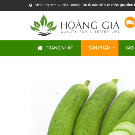
Sử dụng dịch vụ của Hoàng Gia là bảo vệ sức khỏe gia đình
TRANG NHẤT
SẢN PHẨM
GIỚI
▼