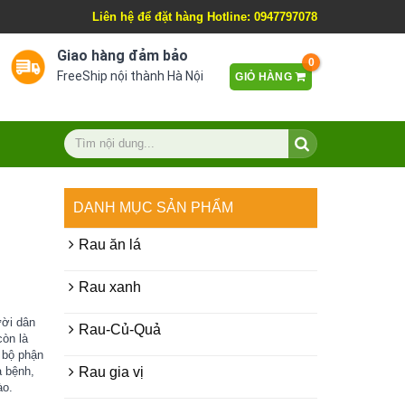
Liên hệ để đặt hàng Hotline: 0947797078
Giao hàng đảm bảo
0
FreeShip nội thành Hà Nội
GIỎ HÀNG
DANH MỤC SẢN PHẨM
Rau ăn lá
Rau xanh
ười dân
Rau-Củ-Quả
òn là
 bộ phận
 bệnh,
Rau gia vị
ào.