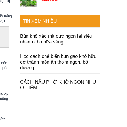
ệt, trị
đồ uống
TIN XEM NHIỀU
 B2, C…
Bún khô xào thịt cực ngon lại siêu
nhanh cho bữa sáng
Học cách chế biến bún gạo khô hữu
cơ thành món ăn thơm ngon, bổ
ị các
dưỡng
 quá
CÁCH NẤU PHỞ KHÔ NGON NHƯ
Ở TIỆM
 mướp
 uống
ước