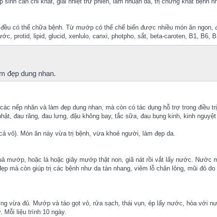
inh cân chỉ khát, giải nhiệt trừ phiền, làm nhuận da, trị chứng khát bệnh nhi
p đều có thể chữa bệnh. Từ mướp có thể chế biến được nhiều món ăn ngon, 
, protid, lipid, glucid, xenlulo, canxi, photpho, sắt, beta-caroten, B1, B6,
àm đẹp dung nhan.
c nếp nhăn và làm đẹp dung nhan, mà còn có tác dụng hỗ trợ trong điều tr
ật, đau răng, đau lưng, đậu không bay, tắc sữa, đau bụng kinh, kinh nguyệt
ả vỏ). Món ăn này vừa trị bệnh, vừa khoẻ người, làm đẹp da.
uả mướp, hoặc lá hoặc giây mướp thật non, giã nát rồi vắt lấy nước. Nước
đẹp mà còn giúp trị các bệnh như da tàn nhang, viêm lỗ chân lông, mũi đỏ do
g vừa đủ. Mướp và táo gọt vỏ, rửa sạch, thái vụn, ép lấy nước, hòa với n
Mỗi liệu trình 10 ngày.