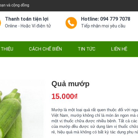
 bạn và cộng đồng
Thanh toán tiện lợi
Hotline: 094 779 7078
Online - Hoặc Ví điện tử
Tiếp nhận mọi yêu cầu
 THIỆU
CÁCH CHẾ BIẾN
TIN TỨC
LIÊN HỆ
Quả mướp
15.000₫
Mướp là một loại quả rất quen thuộc đối với ng
Việt Nam, mướp không chỉ là món ăn ngon mà c
một vị thuốc chữa được nhiều bệnh. Tất cả các
của mướp đều được sử dụng làm vị thuốc chữa
rẻ, hiệu quả mà không có bất kỳ tác dụng phụ n