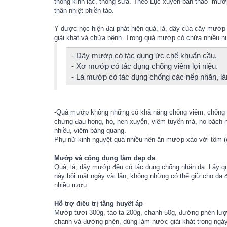
thông kinh lạc, thông sữa. Theo”Lục xuyên bản thảo” mướp s
thân nhiệt phiền táo.
Y dược học hiện đại phát hiện quả, lá, dây của cây mướ
giải khát và chữa bệnh. Trong quả mướp có chứa nhiều nước
- Dây mướp có tác dụng ức chế khuẩn cầu.
- Xơ mướp có tác dụng chống viêm lợi niệu.
- Lá mướp có tác dụng chống các nếp nhăn, l
-Quả mướp không những có khả năng chống viêm, chống cá
chứng đau họng, ho, hen xuyễn, viêm tuyến má, ho bách nh
nhiều, viêm bàng quang.
Phụ nữ kinh nguyệt quá nhiều nên ăn mướp xào với tôm (c
Mướp và công dụng làm đẹp da
Quả, lá, dây mướp đều có tác dụng chống nhăn da. Lấy q
này bôi mặt ngày vài lần, không những có thể giữ cho da 
nhiều rượu.
Hỗ trợ điều trị tăng huyết áp
Mướp tươi 300g, táo ta 200g, chanh 50g, đường phèn lượn
chanh và đường phèn, dùng làm nước giải khát trong ngày. 