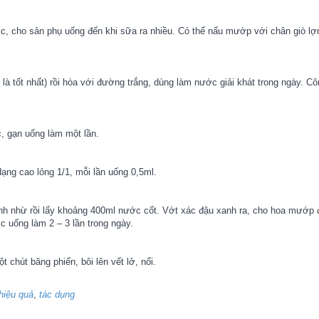
ớc, cho sản phụ uống đến khi sữa ra nhiều. Có thể nấu mướp với chân giò lợ
à tốt nhất) rồi hòa với đường trắng, dùng làm nước giải khát trong ngày. Cô
, gạn uống làm một lần.
g cao lỏng 1/1, mỗi lần uống 0,5ml.
nh nhừ rồi lấy khoảng 400ml nước cốt. Vớt xác đậu xanh ra, cho hoa mướp đ
c uống làm 2 – 3 lần trong ngày.
chút băng phiến, bôi lên vết lở, nổi.
hiệu quả
,
tác dụng