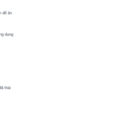
n để ăn
ng dụng:
ã thái