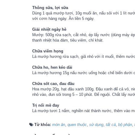
Thông sữa, lợi sữa
Dùng 1 quả mướp tươi, 10g muối ăn, nấu sôi với 1 lít nư
với cơm hàng ngày. Ăn liền 5 ngày.
Giải nhiệt ngày hè
Mướp: 500g rửa sạch, cắt nhỏ, ép lấy nước (dùng máy ép l
thanh nhiệt hóa đàm, tiêu viêm, chỉ khát.
Chữa viêm họng
Lá mướp hương rửa sạch, giã nhỏ với ít muối, thêm nước
Chữa ho, hen kéo dài
Lá mướp hương 15g nấu nước uống hoặc chế biến dưới dạn
Chữa sốt cao, đau đầu
Hoa mướp 20g, hạt đậu xanh 100g. Đậu xanh để cả vỏ, ni
nhỏ vào, đun sôi trong 5 – 10 phút. Để nguội. Chắt lấy nướ
Trị nổi mề đay
Lá mướp tươi 1 nắm, nghiền nát thành nước, thêm vào một 
Từ khóa:
món ăn
,
quen thuộc
,
sử dụng
,
tất cả
,
bộ phận
,